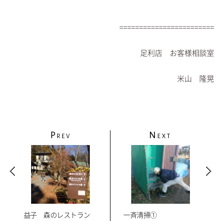
========================
足利店 お客様相談室
米山 隆晃
P
N
REV
EXT
益子 森のレストラン
一斉清掃①