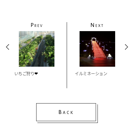
P
N
REV
EXT
いちご狩り❤
イルミネーション
B
ACK