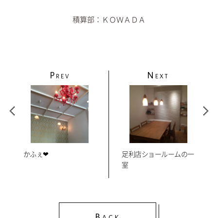
積算部：ＫＯＷＡＤＡ
P
N
REV
EXT
かふぇ❤
足利店ショールームの一
室
B
ACK