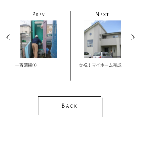
P
N
REV
EXT
一斉清掃①
☆祝！マイホーム完成
B
ACK