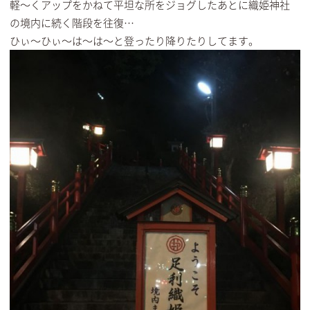
軽～くアップをかねて平坦な所をジョグしたあとに織姫神社
の境内に続く階段を往復…
ひぃ～ひぃ～は～は～と登ったり降りたりしてます。