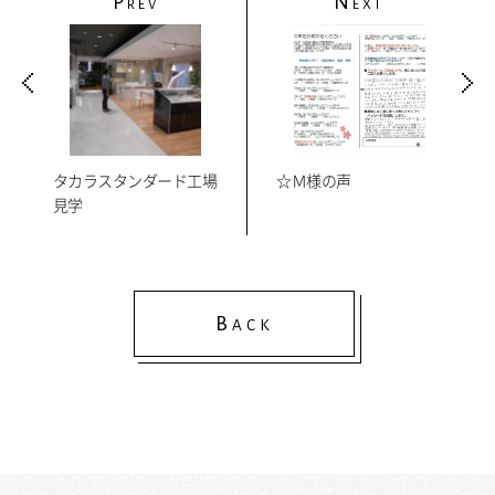
P
N
REV
EXT
タカラスタンダード工場
☆Ｍ様の声
見学
B
ACK