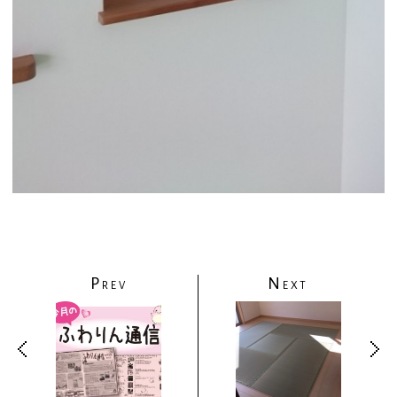
P
N
REV
EXT