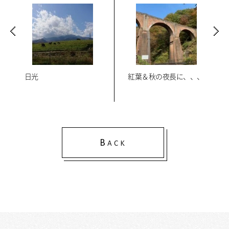
日光
紅葉＆秋の夜長に、、、
B
ACK