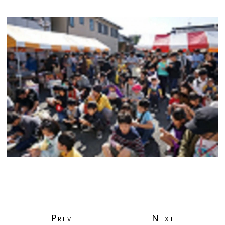
P
N
REV
EXT