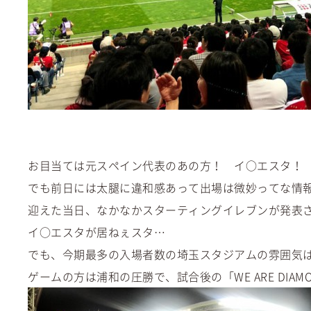
お目当ては元スペイン代表のあの方！ イ○エスタ！
でも前日には太腿に違和感あって出場は微妙ってな情
迎えた当日、なかなかスターティングイレブンが発表
イ○エスタが居ねぇスタ…
でも、今期最多の入場者数の埼玉スタジアムの雰囲気
ゲームの方は浦和の圧勝で、試合後の「WE ARE DI