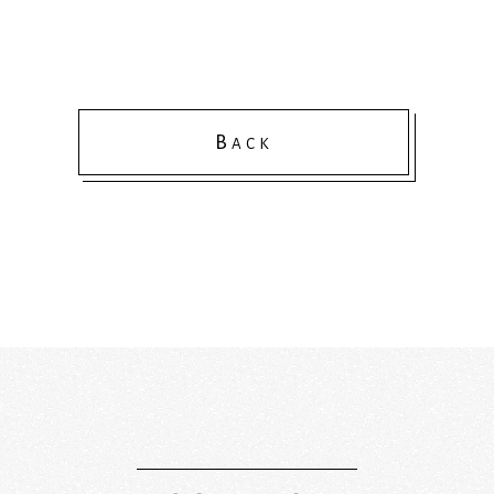
B
ACK