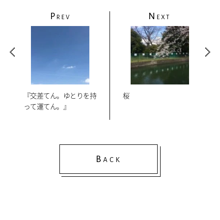
P
N
REV
EXT
『交差てん。ゆとりを持
桜
って運てん。』
B
ACK