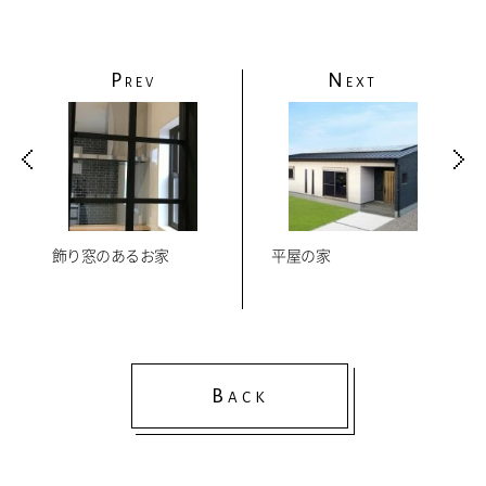
P
N
REV
EXT
飾り窓のあるお家
平屋の家
B
ACK