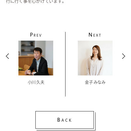
行に行く事を心がけています。
P
N
REV
EXT
小川 久夫
金子 みなみ
B
ACK