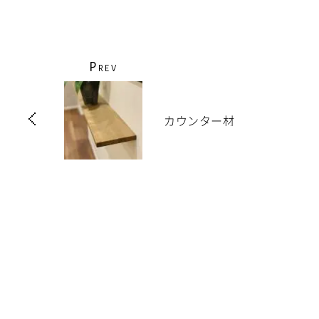
P
REV
カウンター材